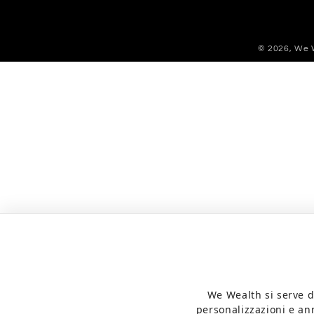
© 2026,
We 
We Wealth si serve de
personalizzazioni e ann